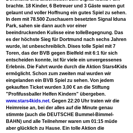
brachte. 18 Kinder, 6 Betreuer und 3 Gäste waren gut
gelaunt und voller Hoffnung ein gutes Spiel zu sehen.
In dem mit 78.500 Zuschauern besetzten Signal Iduna
Park, sahen sie dann auch vor einer
beeindruckenden Kulisse eine tolleBegegnung.
Das
es der höchste Sieg für Dortmund nach sechs Jahren
wurde, ist unbeschreiblich. Dises tolle Spiel mit 7
Toren, das der BVB gegen Bielfeld mit 6:1 für sich
entscheiden konnte, ist für viele ein unvergessenes
Erlebnis. Die Fahrt wurde durch die Aktion Stars4Kids
ermöglicht. Schon zum zweiten mal wurden wir
eingelanden ein BVB Spiel zu sehen. Von jedem
gekauften Ticket wurden 3,00 € an die Stiftung
"Profifussballer Helfen Kindern" übergeben.
www.stars4kids.net
.
Gegen 22:20 Uhr traten wir die
Heimreise an, bei der alles auf die Minute genau
stimmte (auch die DEUTSCHE Bummel-Bimmel-
BAHN) und alle Teilnehmer waren um 01:15 müde
aber glücklich zu Hause. Ein tolle Aktion die