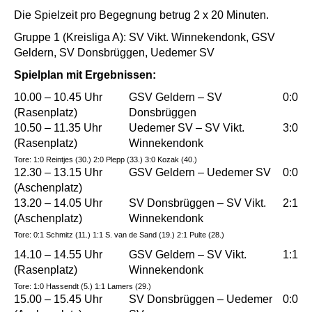
Die Spielzeit pro Begegnung betrug 2 x 20 Minuten.
Gruppe 1 (Kreisliga A): SV Vikt. Winnekendonk, GSV
Geldern, SV Donsbrüggen, Uedemer
SV
Spielplan mit Ergebnissen:
10.00 – 10.45 Uhr
GSV Geldern – SV
0:0
(Rasenplatz)
Donsbrüggen
10.50 – 11.35 Uhr
Uedemer SV – SV Vikt.
3:0
(Rasenplatz)
Winnekendonk
Tore: 1:0 Reintjes (30.) 2:0 Plepp (33.) 3:0 Kozak (40.)
12.30 – 13.15 Uhr
GSV Geldern – Uedemer SV
0:0
(Aschenplatz)
13.20 – 14.05 Uhr
SV Donsbrüggen – SV Vikt.
2:1
(Aschenplatz)
Winnekendonk
Tore: 0:1 Schmitz (11.)
1:1 S. van de Sand (19.) 2:1 Pulte (28.)
14.10 – 14.55 Uhr
GSV Geldern – SV Vikt.
1:1
(Rasenplatz)
Winnekendonk
Tore: 1:0 Hassendt (5.) 1:1 Lamers (29.)
15.00 – 15.45 Uhr
SV Donsbrüggen – Uedemer
0:0