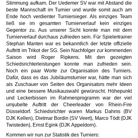
Stimmung aufkam. Der Uedemer SV war mit Abstand die
beste Mannschaft im Turnier und wurde somit auch am
Ende hoch verdienter Turniersieger. Als einziges Team
ließ sie im gesamten Turnierverlauf kein einziges
Gegentor zu. Aus unserer Sicht konnte man mit dem
Turnierverlauf durchaus zufrieden sein. Für Spielertrainer
Stephan Manten war es bekanntlich der letzte offizielle
Auftritt im Trikot der SG. Sein Nachfolger zur kommenden
Saison wird Roger Ripkens. Mit den gezeigten
Schiedsrichterleistungen konnte man zufrieden sein.
Noch ein paar Worte zur Organisation des Turniers.
Dafür, dass es das Jubiläumsturnier war, hätte man sich
als Zuschauer von Seiten des Organisators mehr Ideen
und eine bessere Musikauswahl gewünscht. Höhepunkt
und Leckerbissen im Rahmenprogramm war der viel
umjubelte Auftritt der Cheerleader von Rhein-Fire
Düsseldorf. Schiedsrichter waren Markus Dahms (BV
DJK Kellen), Dietmar Bordin (SV Veert), Marco Tödt (DJK
Twisteden), Ernst Egink (DJK Appeldorn).
Kommen wir nun zur Statistik des Turniers: