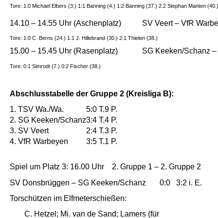
Tore: 1:0 Michael Elbers (3.) 1:1 Banning (4.) 1:2 Banning (37.) 2:2 Stephan Manten (40.
14.10 – 14.55 Uhr (Aschenplatz)
SV Veert – VfR Warb
Tore: 1:0 C. Berns (24.) 1:1 J. Hillebrand (30.) 2:1 Thielen (38.)
15.00 – 15.45 Uhr (Rasenplatz)
SG Keeken/Schanz 
Tore: 0:1 Simrodt (7.) 0:2 Fischer (38.)
Abschlusstabelle der Gruppe 2 (Kreisliga B):
1. TSV Wa./Wa.
5:0 T.
9 P.
2. SG Keeken/Schanz
3:4 T.
4 P.
3. SV Veert
2:4 T.
3 P.
4. VfR Warbeyen
3:5 T.
1 P.
Spiel um Platz 3: 16.00 Uhr 2. Gruppe 1 – 2. Gruppe 2
SV Donsbrüggen – SG Keeken/Schanz
0:0
3:2 i. E.
Torschützen im Elfmeterschießen:
C. Hetzel; Mi. van de Sand; Lamers (für