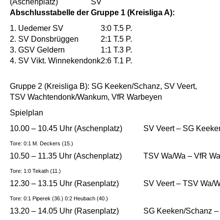
(Aschenplatz)
SV
Abschlusstabelle der Gruppe 1 (Kreisliga A):
1. Uedemer SV
3:0 T.
5 P.
2. SV Donsbrüggen
2:1 T.
5 P.
3. GSV Geldern
1:1 T.
3 P.
4. SV Vikt. Winnekendonk
2:6 T.
1 P.
Gruppe 2 (Kreisliga B): SG Keeken/Schanz, SV Veert,
TSV Wachtendonk/Wankum, VfR Warbeyen
Spielplan
10.00 – 10.45 Uhr (Aschenplatz)
SV Veert – SG Keeke
Tore: 0:1 M. Deckers (15.)
10.50 – 11.35 Uhr (Aschenplatz)
TSV Wa/Wa – VfR Wa
Tore: 1:0 Tekath (11.)
12.30 – 13.15 Uhr (Rasenplatz)
SV Veert – TSV Wa/
Tore: 0:1 Piperek (36.) 0:2 Heubach (40.)
13.20 – 14.05 Uhr (Rasenplatz)
SG Keeken/Schanz –