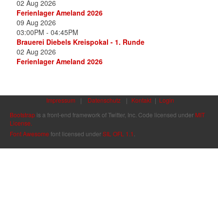
02 Aug 2026
Ferienlager Ameland 2026
09 Aug 2026
03:00PM
-
04:45PM
Brauerei Diebels Kreispokal - 1. Runde
02 Aug 2026
Ferienlager Ameland 2026
Impressum
|
Datenschutz
|
Kontakt
|
Login
Bootstrap
is a front-end framework of Twitter, Inc. Code licensed under
MIT
License.
Font Awesome
font licensed under
SIL OFL 1.1
.