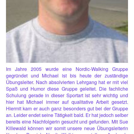
Im Jahre 2005 wurde eine Nordic-Walking Gruppe
gegründet und Michael ist bis heute der zuständige
Übungsleiter. Nach absolvierten Lehrgang hat er mit viel
Spaß und Humor diese Gruppe geleitet. Die fachliche
Schulung gerade in dieser Sportart ist sehr wichtig und
hier hat Michael immer auf qualitative Arbeit gesetzt.
Hiermit kam er auch ganz besonders gut bei der Gruppe
an. Leider endet seine Tätigkeit bald. Er hat jedoch selber
bereits eine Nachfolgerin gesucht und gefunden. Mit Sue
Killewald können wir somit unsere neue Übungsleiterin