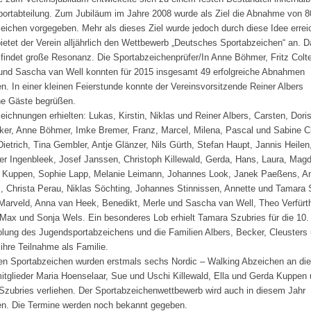
portabteilung. Zum Jubiläum im Jahre 2008 wurde als Ziel die Abnahme von 8
eichen vorgegeben. Mehr als dieses Ziel wurde jedoch durch diese Idee errei
bietet der Verein alljährlich den Wettbewerb „Deutsches Sportabzeichen“ an. 
findet große Resonanz. Die Sportabzeichenprüfer/In Anne Böhmer, Fritz Colt
nd Sascha van Well konnten für 2015 insgesamt 49 erfolgreiche Abnahmen
en. In einer kleinen Feierstunde konnte der Vereinsvorsitzende Reiner Albers
he Gäste begrüßen.
eichnungen erhielten: Lukas, Kirstin, Niklas und Reiner Albers, Carsten, Dori
ker, Anne Böhmer, Imke Bremer, Franz, Marcel, Milena, Pascal und Sabine C
Dietrich, Tina Gembler, Antje Glänzer, Nils Gürth, Stefan Haupt, Jannis Heilen
ter Ingenbleek, Josef Janssen, Christoph Killewald, Gerda, Hans, Laura, Mag
 Kuppen, Sophie Lapp, Melanie Leimann, Johannes Look, Janek Paeßens, A
, Christa Perau, Niklas Söchting, Johannes Stinnissen, Annette und Tamara 
 Marveld, Anna van Heek, Benedikt, Merle und Sascha van Well, Theo Verfürth
Max und Sonja Wels. Ein besonderes Lob erhielt Tamara Szubries für die 10.
lung des Jugendsportabzeichens und die Familien Albers, Becker, Cleusters
 ihre Teilnahme als Familie.
n Sportabzeichen wurden erstmals sechs Nordic – Walking Abzeichen an die
itglieder Maria Hoenselaar, Sue und Uschi Killewald, Ella und Gerda Kuppen
Szubries verliehen. Der Sportabzeichenwettbewerb wird auch in diesem Jahr
n. Die Termine werden noch bekannt gegeben.