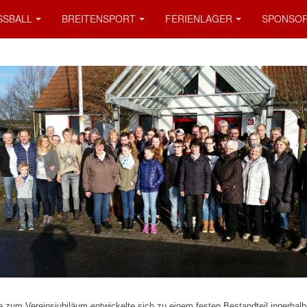
SSBALL
BREITENSPORT
FERIENLAGER
SPONSO
e zum Vereinsjubiläum entwickelte sich zu einem festen Bestandteil innerhalb