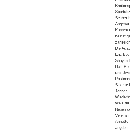
Breitens
Sportabz
Seither 
Angebot 
Kuppen u
bestätig
zahlreic
Die Ausz
Eric Bec
Shaylin 
Hell, Pe
und Uwe
Pastoors
Silke te
Jannes, 
Wiederho
Wels für
Neben de
Vereinsm
Annette 
angebote