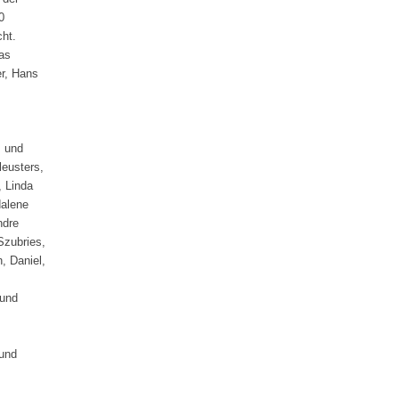
0
cht.
Das
er, Hans
s und
leusters,
, Linda
dalene
ndre
Szubries,
, Daniel,
 und
 und