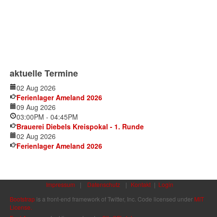
aktuelle Termine
02 Aug 2026
Ferienlager Ameland 2026
09 Aug 2026
03:00PM
-
04:45PM
Brauerei Diebels Kreispokal - 1. Runde
02 Aug 2026
Ferienlager Ameland 2026
Impressum
|
Datenschutz
|
Kontakt
|
Login
Bootstrap
is a front-end framework of Twitter, Inc. Code licensed under
MIT
License.