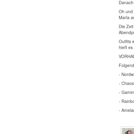
Danach 
Oh und 
Marla a
Die Zeit
Abendpr
Outfits
hieß es
VORHANG
Folgend
- Nordw
- Chaos
- Gamin
- Rainbo
- Amelan