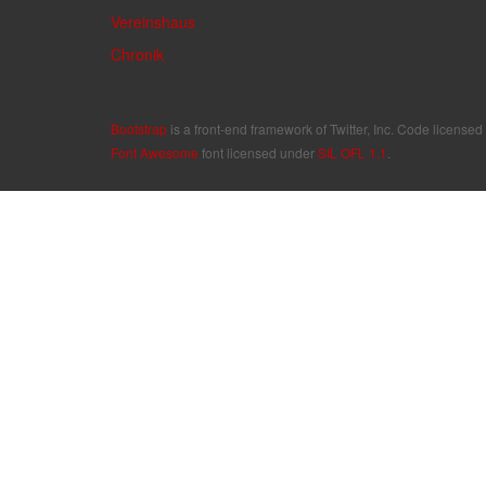
Vereinshaus
Chronik
Bootstrap
is a front-end framework of Twitter, Inc. Code license
Font Awesome
font licensed under
SIL OFL 1.1
.