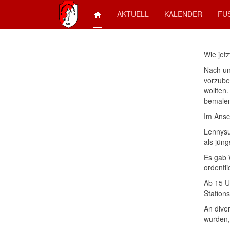
AKTUELL
KALENDER
FU
Wie jet
Nach un
vorzube
wollten.
bemale
Im Ansc
Lennysu
als jün
Es gab 
ordentl
Ab 15 U
Stations
An dive
wurden,