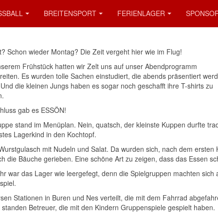
SSBALL
BREITENSPORT
FERIENLAGER
SPONSO
zt? Schon wieder Montag? Die Zeit vergeht hier wie im Flug!
serem Frühstück hatten wir Zelt uns auf unser Abendprogramm
reiten. Es wurden tolle Sachen einstudiert, die abends präsentiert wer
 Und die kleinen Jungs haben es sogar noch geschafft ihre T-shirts zu
n.
hluss gab es ESSÖN!
ppe stand im Menüplan. Nein, quatsch, der kleinste Kuppen durfte tradi
gstes Lagerkind in den Kochtopf.
Wurstgulasch mit Nudeln und Salat. Da wurden sich, nach dem ersten
ich die Bäuche gerieben. Eine schöne Art zu zeigen, dass das Essen s
hr war das Lager wie leergefegt, denn die Spielgruppen machten sich
spiel.
rsen Stationen in Buren und Nes verteilt, die mit dem Fahrrad abgefah
 standen Betreuer, die mit den Kindern Gruppenspiele gespielt haben.