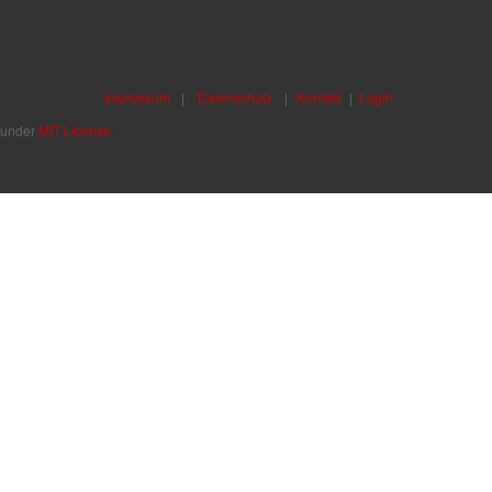
Impressum
|
Datenschutz
|
Kontakt
|
Login
d under
MIT License.