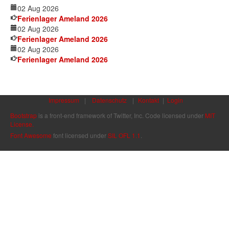
02 Aug 2026
Ferienlager Ameland 2026
02 Aug 2026
Ferienlager Ameland 2026
02 Aug 2026
Ferienlager Ameland 2026
Impressum
|
Datenschutz
|
Kontakt
|
Login
Bootstrap
is a front-end framework of Twitter, Inc. Code licensed under
MIT
License.
Font Awesome
font licensed under
SIL OFL 1.1
.