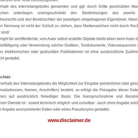
uenzen und Texte zurückzugreifen.
erhalb des Internetangebotes genannten und ggf. durch Dritte geschützten Ma
ichen unterliegen uneingeschränkt den Bestimmungen des jeweils 
henrechts und den Besitzrechten der jeweiligen eingetragenen Eigentümer. Allein
en Nennung ist nicht der Schluß zu ziehen, dass Markenzeichen nicht durch Recht
 sind!
ight für veröffentlichte, vom Autor selbst erstellte Objekte bleibt allein beim Autor d
vielfältigung oder Verwendung solcher Grafiken, Tondokumente, Videosequenzen 
en elektronischen oder gedruckten Publikationen ist ohne ausdrückliche Zusti
ht gestattet.
schutz
nerhalb des Internetangebotes die Möglichkeit zur Eingabe persönlicher oder gesc
mailadressen, Namen, Anschriften) besteht, so erfolgt die Preisgabe dieser Date
ers auf ausdrücklich freiwilliger Basis. Die Inanspruchnahme und Bezahl
nen Dienste ist - soweit technisch möglich und zumutbar - auch ohne Angabe solc
er Angabe anonymisierter Daten oder eines Pseudonyms gestattet.
www.disclaimer.de