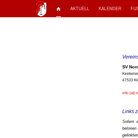
AKTUELL
KALENDER
FU
Vereins
SV Nor
Keekener
47533 Kl
info (at)
Links 
Sofern 
betonen 
gelinkte