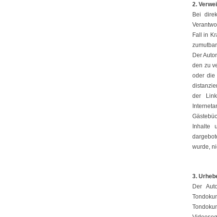
2. Verwe
Bei dire
Verantwo
Fall in K
zumutbar 
Der Autor
den zu ve
oder die
distanzie
der Link
Interneta
Gästebüc
Inhalte
dargebot
wurde, ni
3. Urheb
Der Auto
Tondoku
Tondokum