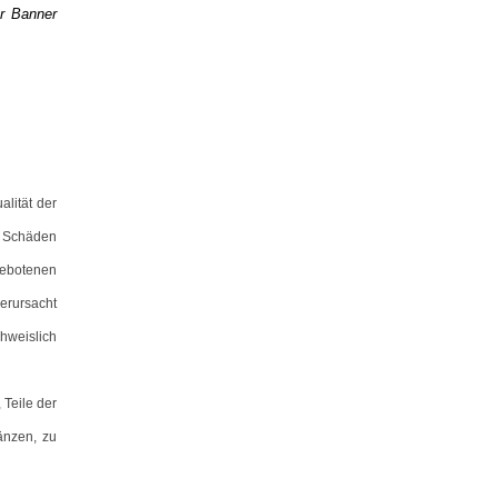
er Banner
alität der
f Schäden
gebotenen
erursacht
weislich
 Teile der
änzen, zu