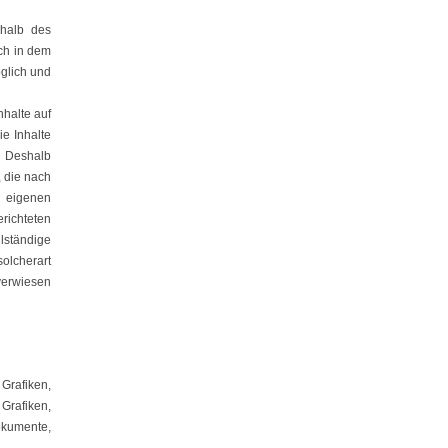
rhalb des
ch in dem
öglich und
nhalte auf
ie Inhalte
. Deshalb
, die nach
s eigenen
erichteten
lständige
lcherart
verwiesen
Grafiken,
rafiken,
okumente,