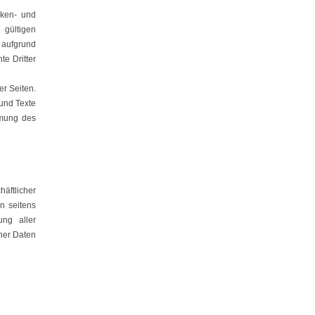
rken- und
gültigen
 aufgrund
e Dritter
er Seiten.
und Texte
mmung des
häftlicher
n seitens
ung aller
her Daten