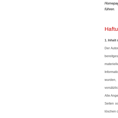
Homepage
führen.
Haft
1. Inhal
Der Autor
bereitge
materiel
Informat
wurden,
vorsätzli
Alle Ange
Seiten o
löschen o