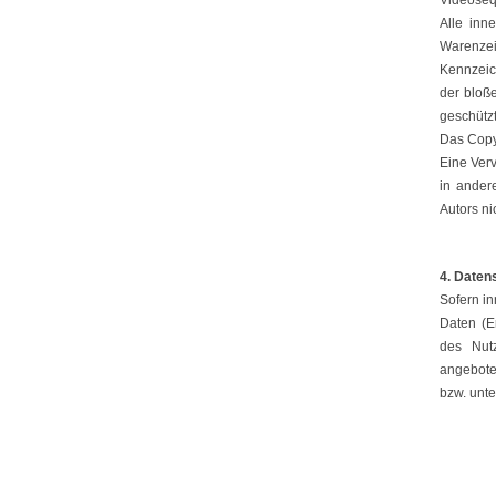
Videoseq
Alle inn
Warenze
Kennzeic
der bloß
geschützt
Das Copyr
Eine Ver
in ander
Autors nic
4. Daten
Sofern in
Daten (E
des Nutz
angebote
bzw. unt