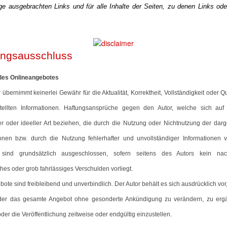
 ausgebrachten Links und für alle Inhalte der Seiten, zu denen Links od
ungsausschluss
t des Onlineangebotes
 übernimmt keinerlei Gewähr für die Aktualität, Korrektheit, Vollständigkeit oder Qu
stellten Informationen. Haftungsansprüche gegen den Autor, welche sich au
ler oder ideeller Art beziehen, die durch die Nutzung oder Nichtnutzung der dar
ionen bzw. durch die Nutzung fehlerhafter und unvollständiger Informationen v
 sind grundsätzlich ausgeschlossen, sofern seitens des Autors kein nach
ches oder grob fahrlässiges Verschulden vorliegt.
bote sind freibleibend und unverbindlich. Der Autor behält es sich ausdrücklich vor,
der das gesamte Angebot ohne gesonderte Ankündigung zu verändern, zu erg
der die Veröffentlichung zeitweise oder endgültig einzustellen.