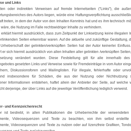
ise und Links
kten oder indirekten Verweisen auf fremde Internetseiten ("Links"), die auße
rtungsbereiches des Autors liegen, würde eine Haftungsverpflichtung ausschließli
raft treten, in dem der Autor von den Inhalten Kenntnis hat und es ihm technisch m
wäre, die Nutzung im Falle rechtswidriger Inhalte zu verhindern.
 erklärt hiermit ausdrücklich, dass zum Zeitpunkt der Linksetzung keine illegalen I
rlinkenden Seiten erkennbar waren. Auf die aktuelle und zukünftige Gestaltung, d
 Urheberschaft der gelinkten/verknüpften Seiten hat der Autor keinerlei Einfluss
rt er sich hiermit ausdrücklich von allen Inhalten aller gelinkten /verknüpften Seiten
setzung verändert wurden. Diese Feststellung gilt für alle innerhalb de
ngebotes gesetzten Links und Verweise sowie für Fremdeinträge in vom Autor eing
hern, Diskussionsforen und Mailinglisten. Für illegale, fehlerhafte oder unvol
 und insbesondere für Schäden, die aus der Nutzung oder Nichtnutzung so
ener Informationen entstehen, haftet allein der Anbieter der Seite, auf welche 
cht derjenige, der über Links auf die jeweilige Veröffentlichung lediglich verweist.
er- und Kennzeichenrecht
r ist bestrebt, in allen Publikationen die Urheberrechte der verwendeten 
mente, Videosequenzen und Texte zu beachten, von ihm selbst erstellte G
ente, Videosequenzen und Texte zu nutzen oder auf lizenzfreie Grafiken, Tond