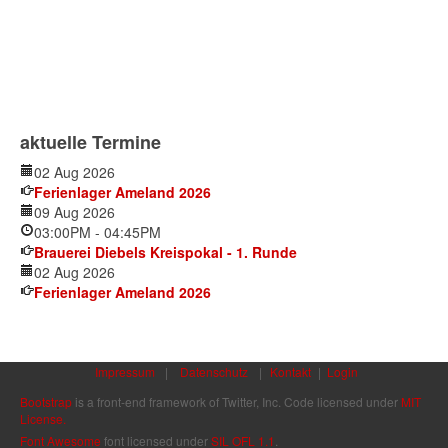
aktuelle Termine
02 Aug 2026
Ferienlager Ameland 2026
09 Aug 2026
03:00PM
-
04:45PM
Brauerei Diebels Kreispokal - 1. Runde
02 Aug 2026
Ferienlager Ameland 2026
Impressum
|
Datenschutz
|
Kontakt
|
Login
Bootstrap
is a front-end framework of Twitter, Inc. Code licensed under
MIT
License.
Font Awesome
font licensed under
SIL OFL 1.1
.