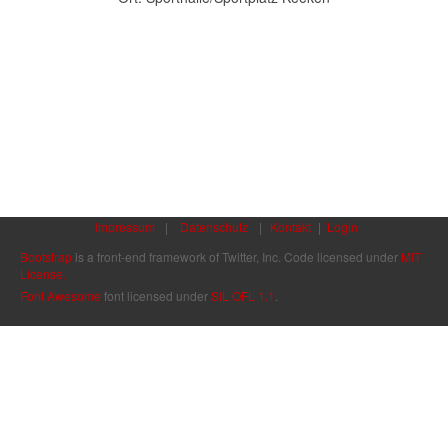
Impressum
|
Datenschutz
|
Kontakt
|
Login
Bootstrap
is a front-end framework of Twitter, Inc. Code licensed under
MIT
License.
Font Awesome
font licensed under
SIL OFL 1.1
.